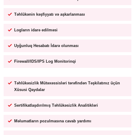
Təhlükənin kəşfiyyatı və aşkarlanması
Logların idarə edilməsi
Uyğunluq Hesabatı İdarə olunması
Firewall/IDS/IPS Log Monitorinqi
Təhlükəsizlik Mütəxəssisləri tərəfindən Təşkilatınız üçün
Xüsusi Qaydalar
Sertifikatlaşdırılmış Təhlükəsizlik Analitikləri
Məlumatların pozulmasına cavab yardımı