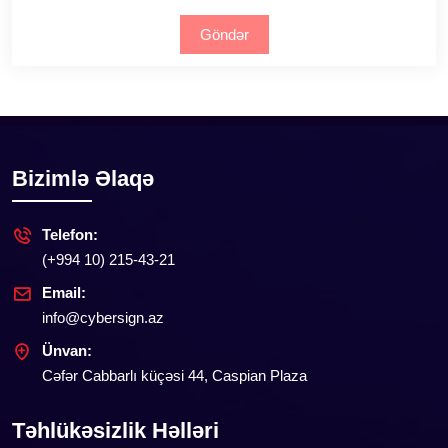
Göndər
Bizimlə Əlaqə
Telefon:
(+994 10) 215-43-21
Email:
info@cybersign.az
Ünvan:
Cəfər Cabbarlı küçəsi 44, Caspian Plaza
Təhlükəsizlik Həlləri