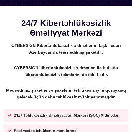
24/7 Kibertəhlükəsizlik
Əməliyyat Mərkəzi
CYBERSIGN Kibertəhlükəsizlik xidmətlərini təşkil edən
Azərbaycanda təsis edilmiş şirkətdir.
CYBERSIGN kibertəhlükəsizlik xidmətləri ilə birlikdə
kibertəhlükəsizlik təlimlərini də təklif edir.
Məqsədimiz şirkətlər və şəxslərin təhlükəsizliyini qoruyaraq
gələcək üçün daha təhlükəsiz mühit yaratmaqdır.
24x7 Təhlükəsizlik Əməliyyatları Mərkəzi (SOC) Xidmətləri
Real vaxtda təhlükənin monitorinqi