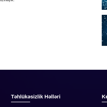
Təhlükəsizlik Həlləri
Ke