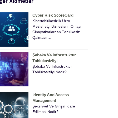
gər Xidmətlər
Cyber Risk ScoreCard
Kibertəhlükəsizlik Üzrə
Məsləhətçi Bizneslərin Onlayn
Cinayətkarlardan Təhlükəsiz
Qalmasına
Şəbəkə Və Infrastruktur
Təhlükəsizliyi
Şəbəkə Və Infrastruktur
Təhlükəsizliyi Nədir?
Identity And Access
Management
Şəxsiyyət Və Girişin Idarə
Edilməsi Nədir?