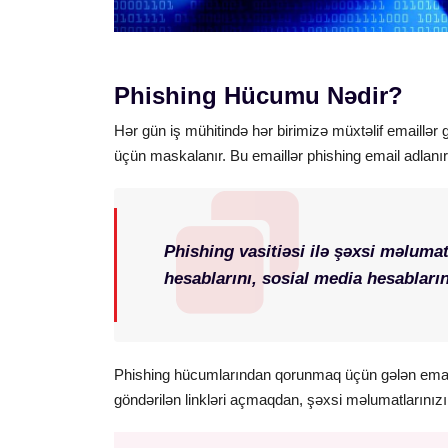
Phishing Hücumu Nədir?
Hər gün iş mühitində hər birimizə müxtəlif emaillər 
üçün maskalanır. Bu emaillər phishing email adlanı
Phishing vasitiəsi ilə şəxsi məlumat
hesablarını, sosial media hesabları
Phishing hücumlarından qorunmaq üçün gələn email
göndərilən linkləri açmaqdan, şəxsi məlumatlarınız