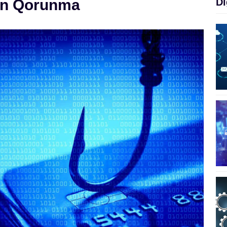
an Qorunma
Di