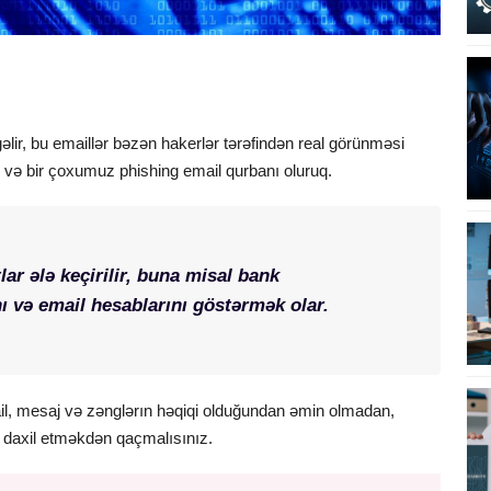
gəlir, bu emaillər bəzən hakerlər tərəfindən real görünməsi
r və bir çoxumuz phishing email qurbanı oluruq.
lar ələ keçirilir, buna misal bank
nı və email hesablarını göstərmək olar.
, mesaj və zənglərın həqiqi olduğundan əmin olmadan,
ı daxil etməkdən qaçmalısınız.