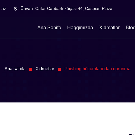
.az
Ünvan:
Cəfər Cabbarlı küçəsi 44, Caspian Plaza
Ana Səhifə
Haqqımızda
Xidmətlər
Blo
Ana səhifə
Xidmətlər
Phishing hücumlarından qorunma