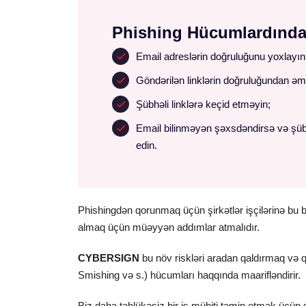
Phishing Hücumlardında
Email adreslərin doğruluğunu yoxlayı
Göndərilən linklərin doğruluğundan əm
Şübhəli linklərə keçid etməyin;
Email bilinməyən şəxsdəndirsə və şüb
edin.
Phishingdən qorunmaq üçün şirkətlər işçilərinə bu b
almaq üçün müəyyən addımlar atmalıdır.
CYBERSIGN
bu növ riskləri aradan qaldırmaq və q
Smishing və s.) hücumları haqqında maarifləndirir.
Biz daha təhlükəsiz bir iş mühiti təmin etmək üçün s