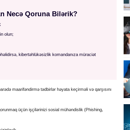
n Necə Qoruna Bilərik?
n;
in olun;
həlidirsə, kibertəhlükəsizlik komandanıza müraciət
arədə maarifəndirmə tədbirlər həyata keçirməli və qarşısını
orunmaq üçün işçilərinizi sosial mühəndislik (Phishing,
izinləyik.