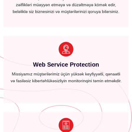
zəiflikləri müəyyən etməyə və düzəltməyə kömək edir,
beləliklə siz biznesinizi və müştərilərinizi qoruya bilərsiniz.
Web Service Protection
Missiyamız müştərilərimiz üçün yüksək keyfiyyətli, qənaətli
və fasiləsiz kibertəhlükəsizliyin monitorinqini təmin etməkdir.