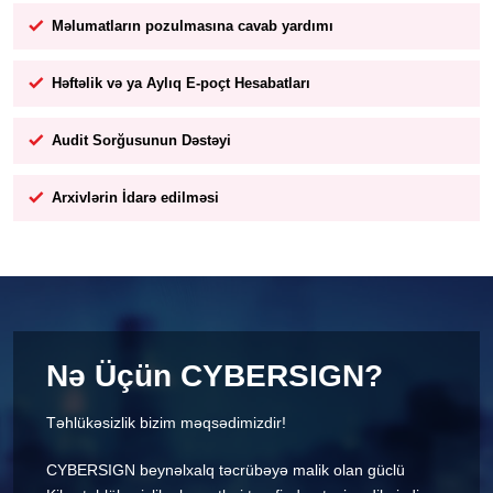
Məlumatların pozulmasına cavab yardımı
Həftəlik və ya Aylıq E-poçt Hesabatları
Audit Sorğusunun Dəstəyi
Arxivlərin İdarə edilməsi
Nə Üçün CYBERSIGN?
Təhlükəsizlik bizim məqsədimizdir!
CYBERSIGN beynəlxalq təcrübəyə malik olan güclü