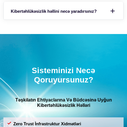
Kibertəhlükəsizlik həllini necə yaradırsınız?
Sisteminizi Necə
Qoruyursunuz?
Təşkilatın Ehtiyaclarına Və Büdcəsinə Uyğun
Kibertəhlükəsizlik Həlləri
Zero Trust İnfrastruktur Xidmətləri