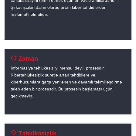
təhlükəsizliyini təmin etmək üçün ən vacib amillərdəndir.
Şirkət işçiləri daimi olaraq artan kiber təhdidlərdən
məlumatlı olmalıdır.
Zaman
İnformasiya təhlükəsizliyi məhsul deyil, prosesdir.
Kibertəhlükəsizlik sürətlə artan təhdidlərə və
kiberhücumlara qarşı yenilənən və davamlı təkmilləşdirmə
tələb edən bir prosesdir. Bu prosesin başlaması üçün
gecikməyin.
Təhlükəsizlik