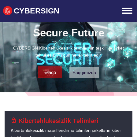
CYBERSIGN
Secure Future
CYBERSIGN Kibertəhlükəsizlik təlimlərinin təşkili və şirkət
təhlükəsizliyi üçün həllər təklif edir.
Əlaqə
Haqqımızda
Kibertəhlükəsizlik Təlimləri
Kibertəhlükəsizlik maarifləndirmə təlimləri şirkətlərin kiber