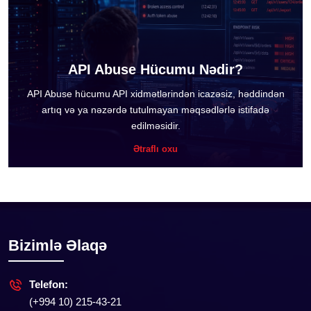
API Abuse Hücumu Nədir?
API Abuse hücumu API xidmətlərindən icazəsiz, həddindən
artıq və ya nəzərdə tutulmayan məqsədlərlə istifadə
edilməsidir.
Ətraflı oxu
Bizimlə Əlaqə
Telefon:
(+994 10) 215-43-21