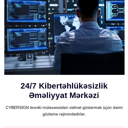
24/7 Kibertəhlükəsizlik
Əməliyyat Mərkəzi
CYBERSIGN texniki mütəxəssisləri xidmət göstərmək üçün daimi
gözləmə rejimindədirlər.