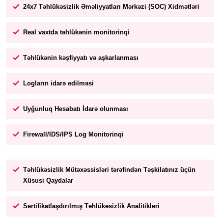
24x7 Təhlükəsizlik Əməliyyatları Mərkəzi (SOC) Xidmətləri
Real vaxtda təhlükənin monitorinqi
Təhlükənin kəşfiyyatı və aşkarlanması
Logların idarə edilməsi
Uyğunluq Hesabatı İdarə olunması
Firewall/IDS/IPS Log Monitorinqi
Təhlükəsizlik Mütəxəssisləri tərəfindən Təşkilatınız üçün
Xüsusi Qaydalar
Sertifikatlaşdırılmış Təhlükəsizlik Analitikləri