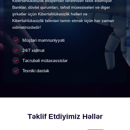
Kibertəhlükəsizlik ekspertləri tərəfindən təsis edilmişdir.
Banklar, dövlət qurumları, təhsil müəssisələri və digər
şirkətlər üçün Kibertəhlükəsizlik həlləri və
Kibertəhlükəsizlik təlimləri təmin etmək üçün hər zaman
xidmətinizdədir!
Müştəri məmnuniyyəti
24/7 xidmət
Təcrubəli mütəxəssislər
Texniki dəstək
Təklif Etdiyimiz Həllər