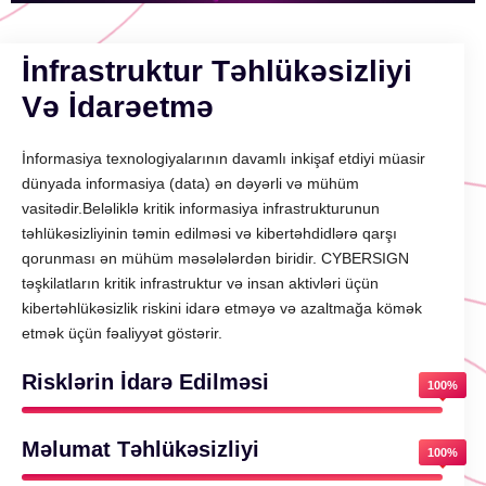
İnfrastruktur Təhlükəsizliyi
Və İdarəetmə
İnformasiya texnologiyalarının davamlı inkişaf etdiyi müasir
dünyada informasiya (data) ən dəyərli və mühüm
vasitədir.Beləliklə kritik informasiya infrastrukturunun
təhlükəsizliyinin təmin edilməsi və kibertəhdidlərə qarşı
qorunması ən mühüm məsələlərdən biridir. CYBERSIGN
təşkilatların kritik infrastruktur və insan aktivləri üçün
kibertəhlükəsizlik riskini idarə etməyə və azaltmağa kömək
etmək üçün fəaliyyət göstərir.
Risklərin İdarə Edilməsi
100%
Məlumat Təhlükəsizliyi
100%