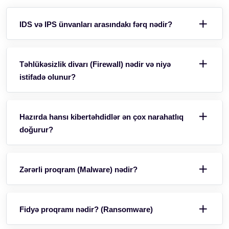
IDS və IPS ünvanları arasındakı fərq nədir?
Təhlükəsizlik divarı (Firewall) nədir və niyə
istifadə olunur?
Hazırda hansı kibertəhdidlər ən çox narahatlıq
doğurur?
Zərərli proqram (Malware) nədir?
Fidyə proqramı nədir? (Ransomware)