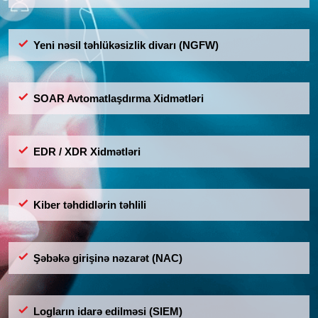
Yeni nəsil təhlükəsizlik divarı (NGFW)
SOAR Avtomatlaşdırma Xidmətləri
EDR / XDR Xidmətləri
Kiber təhdidlərin təhlili
Şəbəkə girişinə nəzarət (NAC)
Logların idarə edilməsi (SIEM)