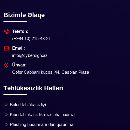
Bizimlə Əlaqə
Telefon:
(+994 10) 215-43-21
Email:
info@cybersign.az
Ünvan:
Cəfər Cabbarlı küçəsi 44, Caspian Plaza
Təhlükəsizlik Həlləri
Bulud təhlükəsizliyi
Kibertəhlükəsizlik məsləhət xidməti
Phishing hücumlarından qorunma