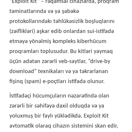
“Exploit Kit” – rəqəmsal cihazlarda, proqram
təminatlarında və ya şəbəkə
protokollarındakı təhlükəsizlik boşluqlarını
(zəiflikləri) aşkar edib onlardan sui-istifadə
etməyə yönəlmiş kompleks kiberhücum
proqramları toplusudur. Bu kitləri yaymaq
üçün adətən zərərli veb-saytlar, “drive-by
download” texnikaları və ya təkrarlanan
fişinq (spam) e-poçtları istifadə olunur.
İstifadəçi hücumçuların nəzarətində olan
zərərli bir səhifəyə daxil olduqda və ya
yoluxmuş bir faylı yüklədikdə, Exploit Kit
avtomatik olaraq cihazın sistemini skan edir,