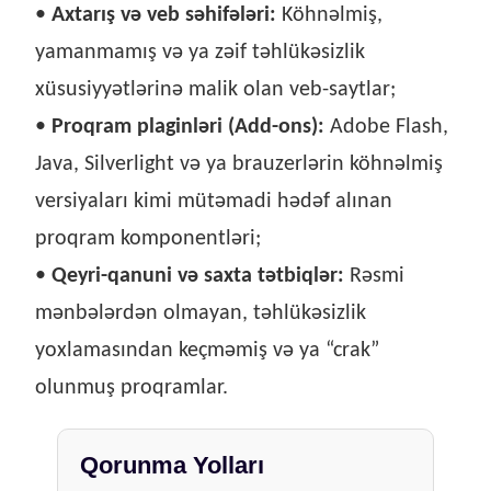
•
Axtarış və veb səhifələri:
Köhnəlmiş,
yamanmamış və ya zəif təhlükəsizlik
xüsusiyyətlərinə malik olan veb-saytlar;
•
Proqram plaginləri (Add-ons):
Adobe Flash,
Java, Silverlight və ya brauzerlərin köhnəlmiş
versiyaları kimi mütəmadi hədəf alınan
proqram komponentləri;
•
Qeyri-qanuni və saxta tətbiqlər:
Rəsmi
mənbələrdən olmayan, təhlükəsizlik
yoxlamasından keçməmiş və ya “crak”
olunmuş proqramlar.
Qorunma Yolları