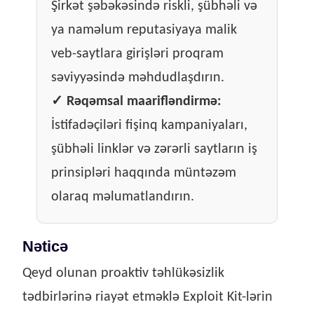
Şirkət şəbəkəsində riskli, şübhəli və
ya naməlum reputasiyaya malik
veb-saytlara girişləri proqram
səviyyəsində məhdudlaşdırın.
✓
Rəqəmsal maarifləndirmə:
İstifadəçiləri fişinq kampaniyaları,
şübhəli linklər və zərərli saytların iş
prinsipləri haqqında müntəzəm
olaraq məlumatlandırın.
Nəticə
Qeyd olunan proaktiv təhlükəsizlik
tədbirlərinə riayət etməklə Exploit Kit-lərin