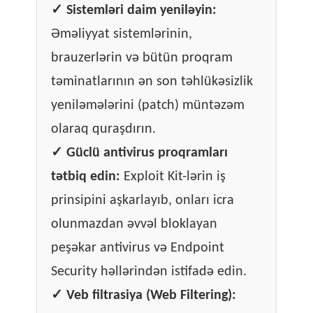
✓
Sistemləri daim yeniləyin:
Əməliyyat sistemlərinin,
brauzerlərin və bütün proqram
təminatlarının ən son təhlükəsizlik
yeniləmələrini (patch) müntəzəm
olaraq quraşdırın.
✓
Güclü antivirus proqramları
tətbiq edin:
Exploit Kit-lərin iş
prinsipini aşkarlayıb, onları icra
olunmazdan əvvəl bloklayan
peşəkar antivirus və Endpoint
Security həllərindən istifadə edin.
✓
Veb filtrasiya (Web Filtering):