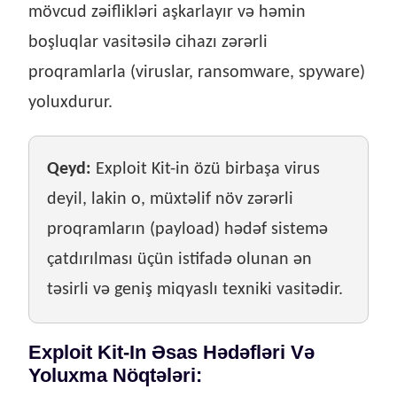
mövcud zəiflikləri aşkarlayır və həmin
boşluqlar vasitəsilə cihazı zərərli
proqramlarla (viruslar, ransomware, spyware)
yoluxdurur.
Qeyd:
Exploit Kit-in özü birbaşa virus
deyil, lakin o, müxtəlif növ zərərli
proqramların (payload) hədəf sistemə
çatdırılması üçün istifadə olunan ən
təsirli və geniş miqyaslı texniki vasitədir.
Exploit Kit-In Əsas Hədəfləri Və
Yoluxma Nöqtələri: