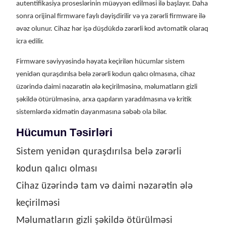
autentifikasiya proseslərinin müəyyən edilməsi ilə başlayır. Daha
sonra orijinal firmware faylı dəyişdirilir və ya zərərli firmware ilə
əvəz olunur. Cihaz hər işə düşdükdə zərərli kod avtomatik olaraq
icra edilir.
Firmware səviyyəsində həyata keçirilən hücumlar sistem
yenidən quraşdırılsa belə zərərli kodun qalıcı olmasına, cihaz
üzərində daimi nəzarətin ələ keçirilməsinə, məlumatların gizli
şəkildə ötürülməsinə, arxa qapıların yaradılmasına və kritik
sistemlərdə xidmətin dayanmasına səbəb ola bilər.
Hücumun Təsirləri
Sistem yenidən quraşdırılsa belə zərərli
kodun qalıcı olması
Cihaz üzərində tam və daimi nəzarətin ələ
keçirilməsi
Məlumatların gizli şəkildə ötürülməsi