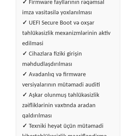
✓
Firmware fayllarının rəqəmsal
imza vasitəsilə yoxlanılması
✓
UEFI Secure Boot və oxşar
təhlükəsizlik mexanizmlərinin aktiv
edilməsi
✓
Cihazlara fiziki girişin
məhdudlaşdırılması
✓
Avadanlıq və firmware
versiyalarının mütəmadi auditi
✓
Aşkar olunmuş təhlükəsizlik
zəifliklərinin vaxtında aradan
qaldırılması
✓
Texniki heyət üçün mütəmadi