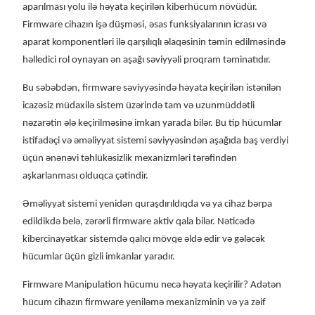
aparılması yolu ilə həyata keçirilən kiberhücum növüdür.
Firmware cihazın işə düşməsi, əsas funksiyalarının icrası və
aparat komponentləri ilə qarşılıqlı əlaqəsinin təmin edilməsində
həlledici rol oynayan ən aşağı səviyyəli proqram təminatıdır.
Bu səbəbdən, firmware səviyyəsində həyata keçirilən istənilən
icazəsiz müdaxilə sistem üzərində tam və uzunmüddətli
nəzarətin ələ keçirilməsinə imkan yarada bilər. Bu tip hücumlar
istifadəçi və əməliyyat sistemi səviyyəsindən aşağıda baş verdiyi
üçün ənənəvi təhlükəsizlik mexanizmləri tərəfindən
aşkarlanması olduqca çətindir.
Əməliyyat sistemi yenidən quraşdırıldıqda və ya cihaz bərpa
edildikdə belə, zərərli firmware aktiv qala bilər. Nəticədə
kibercinayətkar sistemdə qalıcı mövqe əldə edir və gələcək
hücumlar üçün gizli imkanlar yaradır.
Firmware Manipulation hücumu necə həyata keçirilir? Adətən
hücum cihazın firmware yeniləmə mexanizminin və ya zəif