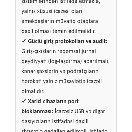
sistemlərindən istifadə etməklə,
yalnız xüsusi icazəsi olan
əməkdaşların müvafiq otaqlara
daxil olması təmin edilməlidir.
✓
Güclü giriş protokolları və audit:
Giriş-çıxışların rəqəmsal jurnal
qeydiyyatı (log-laşdırma) aparılmalı,
kənar şəxslərin və podratçıların
hərəkəti yalnız müşayiətlə icazəli
olmalıdır.
✓
Xarici cihazların port
bloklanması:
İcazəsiz USB və digər
daşıyıcıların istifadəsi daxili
siyasətlə qadağan edilməli, istifadə