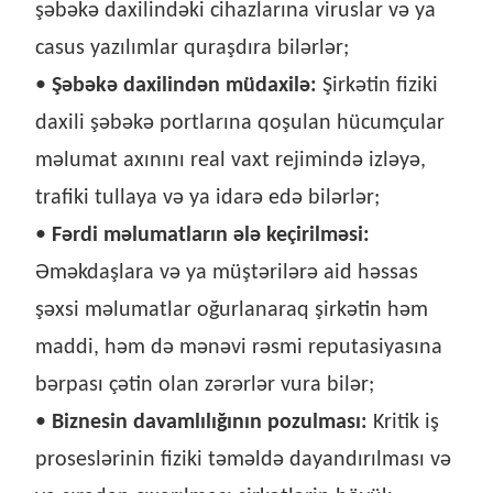
şəbəkə daxilindəki cihazlarına viruslar və ya
casus yazılımlar quraşdıra bilərlər;
•
Şəbəkə daxilindən müdaxilə:
Şirkətin fiziki
daxili şəbəkə portlarına qoşulan hücumçular
məlumat axınını real vaxt rejimində izləyə,
trafiki tullaya və ya idarə edə bilərlər;
•
Fərdi məlumatların ələ keçirilməsi:
Əməkdaşlara və ya müştərilərə aid həssas
şəxsi məlumatlar oğurlanaraq şirkətin həm
maddi, həm də mənəvi rəsmi reputasiyasına
bərpası çətin olan zərərlər vura bilər;
•
Biznesin davamlılığının pozulması:
Kritik iş
proseslərinin fiziki təməldə dayandırılması və