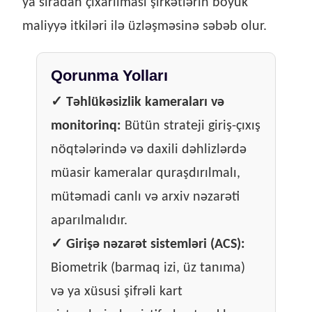
ya sıradan çıxarılması şirkətlərin böyük
maliyyə itkiləri ilə üzləşməsinə səbəb olur.
Qorunma Yolları
✓
Təhlükəsizlik kameraları və
monitorinq:
Bütün strateji giriş-çıxış
nöqtələrində və daxili dəhlizlərdə
müasir kameralar quraşdırılmalı,
mütəmadi canlı və arxiv nəzarəti
aparılmalıdır.
✓
Girişə nəzarət sistemləri (ACS):
Biometrik (barmaq izi, üz tanıma)
və ya xüsusi şifrəli kart