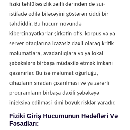
fiziki təhlükəsizlik zəifliklərindən də sui-
istifadə edilə biləcəyini göstərən ciddi bir
təhdiddir. Bu hücum növündə
kibercinayətkarlar şirkətin ofis, korpus və ya
server otaqlarına icazəsiz daxil olaraq kritik
məlumatlara, avadanlıqlara və ya lokal
şəbəkələrə birbaşa müdaxilə etmək imkanı
qazanırlar. Bu isə məlumat oğurluğu,
cihazların sıradan çıxarılması və ya zərərli
proqramların birbaşa daxili şəbəkəyə
injeksiya edilməsi kimi böyük risklər yaradır.
Fiziki Giriş Hücumunun Hədəfləri Və
Fəsadları: