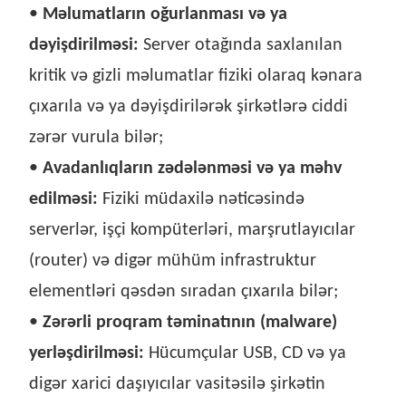
•
Məlumatların oğurlanması və ya
dəyişdirilməsi:
Server otağında saxlanılan
kritik və gizli məlumatlar fiziki olaraq kənara
çıxarıla və ya dəyişdirilərək şirkətlərə ciddi
zərər vurula bilər;
•
Avadanlıqların zədələnməsi və ya məhv
edilməsi:
Fiziki müdaxilə nəticəsində
serverlər, işçi kompüterləri, marşrutlayıcılar
(router) və digər mühüm infrastruktur
elementləri qəsdən sıradan çıxarıla bilər;
•
Zərərli proqram təminatının (malware)
yerləşdirilməsi:
Hücumçular USB, CD və ya
digər xarici daşıyıcılar vasitəsilə şirkətin