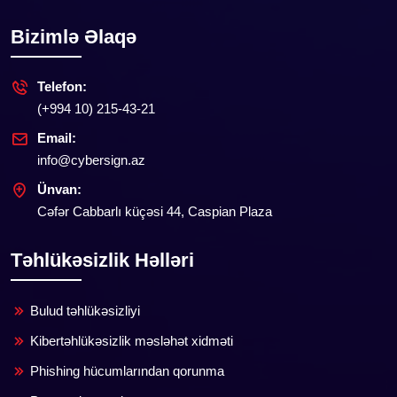
Bizimlə Əlaqə
Telefon:
(+994 10) 215-43-21
Email:
info@cybersign.az
Ünvan:
Cəfər Cabbarlı küçəsi 44, Caspian Plaza
Təhlükəsizlik Həlləri
Bulud təhlükəsizliyi
Kibertəhlükəsizlik məsləhət xidməti
Phishing hücumlarından qorunma