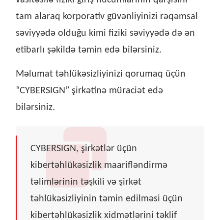
vasitəsilə fiziki giriş hücumlarının qarşısını
tam alaraq korporativ güvənliyinizi rəqəmsal
səviyyədə olduğu kimi fiziki səviyyədə də ən
etibarlı şəkildə təmin edə bilərsiniz.
Məlumat təhlükəsizliyinizi qorumaq üçün
“CYBERSIGN” şirkətinə müraciət edə
bilərsiniz.
CYBERSIGN, şirkətlər üçün
kibertəhlükəsizlik maarifləndirmə
təlimlərinin təşkili və şirkət
təhlükəsizliyinin təmin edilməsi üçün
kibertəhlükəsizlik xidmətlərini təklif