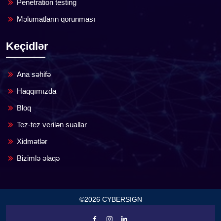
Penetration testing
Məlumatların qorunması
Keçidlər
Ana səhifə
Haqqımızda
Bloq
Tez-tez verilən suallar
Xidmətlər
Bizimlə əlaqə
©2026 CYBERSIGN