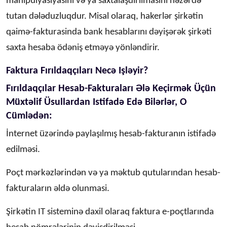
manipulyasiyasını və ya saxtalaşdırılmasını nəzərdə
tutan dələduzluqdur. Misal olaraq, hakerlər şirkətin
qaimə-fakturasinda bank hesablarını dəyişərək şirkəti
saxta hesaba ödəniş etməyə yönləndirir.
Faktura Fırıldaqçıları Necə Işləyir?
Fırıldaqçılar Hesab-Fakturaları Ələ Keçirmək Üçün
Müxtəlif Üsullardan Istifadə Edə Bilərlər, O
Cümlədən:
İnternet üzərində paylaşılmış hesab-fakturanın istifadə
edilməsi.
Poçt mərkəzlərindən və ya məktub qutularından hesab-
fakturaların əldə olunmasi.
Şirkətin IT sisteminə daxil olaraq faktura e-poçtlarında