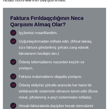
hesab nömrələrinin dəyişdirilməsi.
Faktura Fırıldaqçılığının Necə
Qarşısını Almaq Olar?
İşçilərinizi maarifləndirin.
Uyğunlaşdırmadan istifadə edin. (Misal olaraq,
sizə faktura göndərilmiş şirkətə zəng edərək
fakutaranın təsdiqini alın.)
Ödəniş təfərrüatlarını nəzərdən keçirin və
yoxlayın.
Faktura məlumatlarını diqqətlə yoxlayın.
Ödəniş etdiyiniz şirkətlə aranızda hər hansi bir
təhlükəsizlik sisteminin olmasını təmin edin (Buna
misal, şifrələnmiş e-poçt sistemindən istifadə).
Hesab-fakturalarda dəyişilən hesab nömrələrini