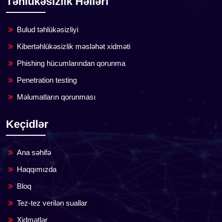
Təhlükəsizlik Həlləri
Bulud təhlükəsizliyi
Kibertəhlükəsizlik məsləhət xidməti
Phishing hücumlarından qorunma
Penetration testing
Məlumatların qorunması
Keçidlər
Ana səhifə
Haqqımızda
Bloq
Tez-tez verilən suallar
Xidmətlər