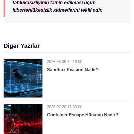
təhlükəsizliyinin təmin edilməsi üçün
kibertəhlükəsizlik xidmətlərini təklif edir.
Digər Yazılar
2026-08-05 12:16:00
Sandbox Evasion Nədir?
2026-07-20 13:33:00
Container Escape Hücumu Nədir?