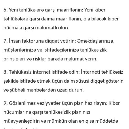
6. Yeni təhlükələrə qarşı maariflənin: Yeni kiber
təhlükələrə qarşı daima maariflənin, ola biləcək kiber
hücmala qarşı məlumatlı olun.
7. İnsan faktoruna diqqət yetirin: Əməkdaşlarınıza,
müştərilərinizə və istifadəçilərinizə təhlükəsizlik
prinsipləri və risklər barədə məlumat verin.
8. Təhlükəsiz internet istifadə edin: İnterneti təhlükəsiz
şəkildə istifadə etmək üçün daim xüsusi diqqət göstərin
və şübhəli mənbələrdən uzaq durun.
9. Gözlənilməz vəziyyətlər üçün plan hazırlayın: Kiber
hücumlarına qarşı təhlükəsizlik planınızı
müəyyənləşdirin və mümkün olan ən qısa müddətdə