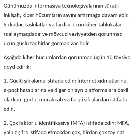
Günümüzdə informasiya texnologiyalarının sürətli
inkişafı, kiber hücumların sayını artırmağa davam edir.
Şirkətlər, təşkilatlar və fərdlər üçün kiber təhlükələr
reallaşmaqdadır və mövcud vəziyyətdən qorunmaq
üçün güclü tədbirlər görmək vacibdir.
Aşağıda kiber hücumlardan qorunmaq üçün 10 tövsiyə
qeyd edirik:
1. Güclü şifrələmə istifadə edin: İnternet xidmətlərinə,
e-poçt hesablarına və digər onlayn platformalara daxil
olarkən, güclü, mürəkkəb və fərqli şifrələrdən istifadə
edin.
2. Çox faktorlu identifikasiya (MFA) istifadə edin: MFA,
yalnız şifrə istifadə etməkdən çox, birdən çox təyinat