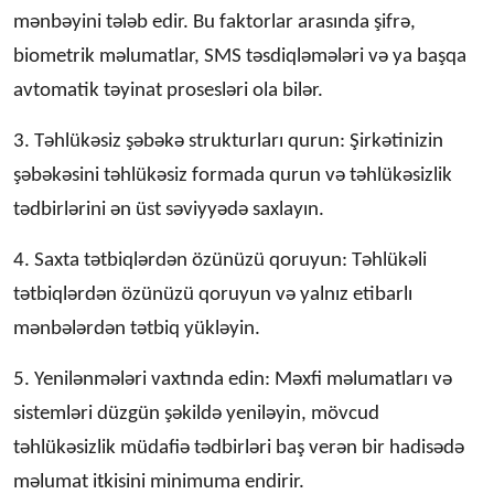
mənbəyini tələb edir. Bu faktorlar arasında şifrə,
biometrik məlumatlar, SMS təsdiqləmələri və ya başqa
avtomatik təyinat prosesləri ola bilər.
3. Təhlükəsiz şəbəkə strukturları qurun: Şirkətinizin
şəbəkəsini təhlükəsiz formada qurun və təhlükəsizlik
tədbirlərini ən üst səviyyədə saxlayın.
4. Saxta tətbiqlərdən özünüzü qoruyun: Təhlükəli
tətbiqlərdən özünüzü qoruyun və yalnız etibarlı
mənbələrdən tətbiq yükləyin.
5. Yenilənmələri vaxtında edin: Məxfi məlumatları və
sistemləri düzgün şəkildə yeniləyin, mövcud
təhlükəsizlik müdafiə tədbirləri baş verən bir hadisədə
məlumat itkisini minimuma endirir.