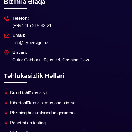
Bizimlə Əlaqə
Telefon:
(+994 10) 215-43-21
Email:
info@cybersign.az
Ünvan:
Cəfər Cabbarlı küçəsi 44, Caspian Plaza
Təhlükəsizlik Həlləri
Bulud təhlükəsizliyi
Kibertəhlükəsizlik məsləhət xidməti
Phishing hücumlarından qorunma
Penetration testing