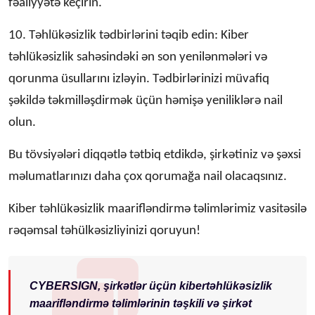
fəaliyyətə keçirin.
10. Təhlükəsizlik tədbirlərini təqib edin: Kiber
təhlükəsizlik sahəsindəki ən son yenilənmələri və
qorunma üsullarını izləyin. Tədbirlərinizi müvafiq
şəkildə təkmilləşdirmək üçün həmişə yeniliklərə nail
olun.
Bu tövsiyələri diqqətlə tətbiq etdikdə, şirkətiniz və şəxsi
məlumatlarınızı daha çox qorumağa nail olacaqsınız.
Kiber təhlükəsizlik maarifləndirmə təlimlərimiz vasitəsilə
rəqəmsal təhülkəsizliyinizi qoruyun!
CYBERSIGN, şirkətlər üçün kibertəhlükəsizlik
maarifləndirmə təlimlərinin təşkili və şirkət