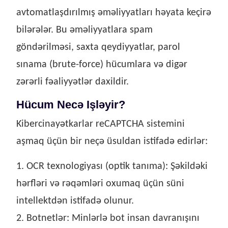
avtomatlaşdırılmış əməliyyatları həyata keçirə
bilərələr. Bu əməliyyatlara spam
göndərilməsi, saxta qeydiyyatlar, parol
sınama (brute-force) hücumlara və digər
zərərli fəaliyyətlər daxildir.
Hücum Necə Işləyir?
Kibercinayətkarlar reCAPTCHA sistemini
aşmaq üçün bir neçə üsuldan istifadə edirlər:
1. OCR texnologiyası (optik tanıma): Şəkildəki
hərfləri və rəqəmləri oxumaq üçün süni
intellektdən istifadə olunur.
2. Botnetlər: Minlərlə bot insan davranışını