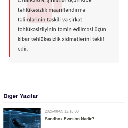
CYBERSIGN, şirkətlər üçün Kiber
təhlükəsizlik maarifləndirmə
təlimlərinin təşkili və şirkət
təhlükəsizliyinin təmin edilməsi üçün
kiber təhlükəsizlik xidmətlərini təklif
edir.
Digər Yazılar
2026-08-05 12:16:00
Sandbox Evasion Nədir?