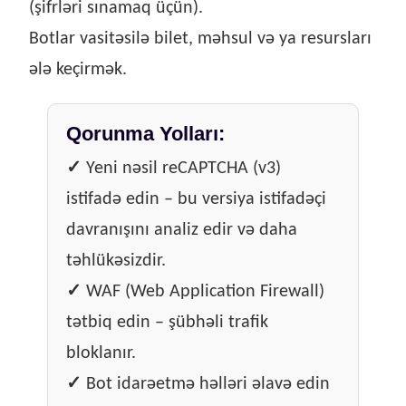
(şifrləri sınamaq üçün).
Botlar vasitəsilə bilet, məhsul və ya resursları
ələ keçirmək.
Qorunma Yolları:
✓
Yeni nəsil reCAPTCHA (v3)
istifadə edin – bu versiya istifadəçi
davranışını analiz edir və daha
təhlükəsizdir.
✓
WAF (Web Application Firewall)
tətbiq edin – şübhəli trafik
bloklanır.
✓
Bot idarəetmə həlləri əlavə edin