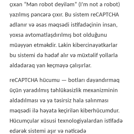
çıxan “Mən robot deyiləm” (I’m not a robot)
yazılmış pəncərə çıxır. Bu sistem reCAPTCHA
adlanır və əsas məqsədi istifadəçinin insan,
yoxsa avtomatlaşdırılmış bot olduğunu
müəyyən etməkdir. Lakin kibercinayətkarlar
bu sistemi də hədəf alır və müxtəlif yollarla
aldadaraq yan keçməyə çalışırlar.
reCAPTCHA hücumu — botları dayandırmaq
üçün yaradılmış təhlükəsizlik mexanizminin
aldadılması və ya təsirsiz hala salınması
məqsədi ilə həyata keçirilən kiberhücumdur.
Hücumçular xüsusi texnologiyalardan istifadə
edərək sistemi aşır və nəticədə