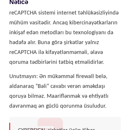
Nəticə
reCAPTCHA sistemi internet təhlükəsizliyində
mühüm vasitədir. Ancaq kibercinayətkarların
inkişaf edən metodları bu texnologiyanı da
hədəfə alır. Buna görə şirkətlər yalnız
reCAPTCHA ilə kifayətlənməməli, əlavə
qoruma tədbirlərini tətbiq etməlidirlər.
Unutmayın: Ən mükəmməl firewall belə,
aldanaraq “Bəli” cavabı verən əməkdaşı
qoruya bilməz. Maariflənmək və ehtiyatlı
davranmaq ən güclü qorunma üsuludur.