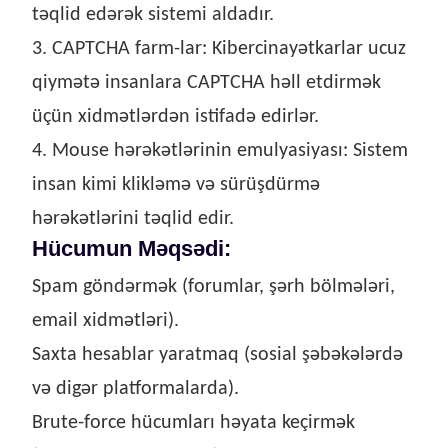
təqlid edərək sistemi aldadır.
3. CAPTCHA farm-lar: Kibercinayətkarlar ucuz
qiymətə insanlara CAPTCHA həll etdirmək
üçün xidmətlərdən istifadə edirlər.
4. Mouse hərəkətlərinin emulyasiyası: Sistem
insan kimi klikləmə və sürüşdürmə
hərəkətlərini təqlid edir.
Hücumun Məqsədi:
Spam göndərmək (forumlar, şərh bölmələri,
email xidmətləri).
Saxta hesablar yaratmaq (sosial şəbəkələrdə
və digər platformalarda).
Brute-force hücumları həyata keçirmək