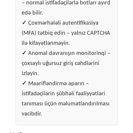
– normal istifadəçilərlə botları ayırd
edə bilir.
✓
Çoxmərhələli autentifikasiya
(MFA) tətbiq edin – yalnız CAPTCHA
ilə kifayətlənməyin.
✓
Anomal davranışın monitorinqi –
çoxsaylı uğursuz giriş cəhdlərini
izləyin.
✓
Maarifləndirmə aparın –
istifadəçilərin şübhəli fəaliyyətləri
tanıması üçün məlumatlandırılması
vacibdir.