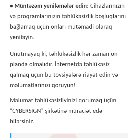
• Müntəzəm yeniləmələr edin:
Cihazlarınızın
və proqramlarınızın təhlükəsizlik boşluqlarını
bağlamaq üçün onları mütəmadi olaraq
yeniləyin.
Unutmayaq ki, təhlükəsizlik hər zaman ön
planda olmalıdır. İnternetdə təhlükəsiz
qalmaq üçün bu tövsiyələrə riayət edin və
məlumatlarınızı qoruyun!
Məlumat təhlükəsizliyinizi qorumaq üçün
“CYBERSIGN” şirkətinə müraciət edə
bilərsiniz.