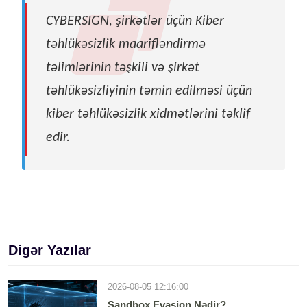
CYBERSIGN, şirkətlər üçün Kiber
təhlükəsizlik maarifləndirmə
təlimlərinin təşkili və şirkət
təhlükəsizliyinin təmin edilməsi üçün
kiber təhlükəsizlik xidmətlərini təklif
edir.
Digər Yazılar
2026-08-05 12:16:00
Sandbox Evasion Nədir?