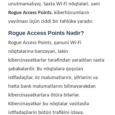
unutmamalıyıq. Saxta Wi-Fi nöqtələri, yəni
Rogue Access Points
, kiberhücumların
yayılması üçün ciddi bir təhlükə yaradır.
Rogue Access Points Nədir?
Rogue Access Points, qanuni Wi-Fi
nöqtələrinə bənzəyən, lakin
kibercinayətkarlar tərəfindən yaradılan saxta
şəbəkələrdir. Bu nöqtələrə qoşulan
istifadəçilər, öz məlumatlarını, şifrlərini və
hətta bank məlumatlarını bilməyərəkdən
kibercinayətkarlara ötürə bilərlər.
Kibercinayətkar bu nöqtələr vasitəsilə
istifadəçilərin bütün trafikini izləyə,