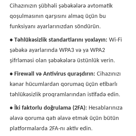
Cihazınızın şübhəli şəbəkələrə avtomatik
qoşulmasının qarşısını almaq üçün bu
funksiyanı ayarlarınızdan söndürün.
• Təhlükəsizlik standartlarını yoxlayın:
Wi-Fi
şəbəkə ayarlarında WPA3 və ya WPA2
şifrləməsi olan şəbəkələrə üstünlük verin.
• Firewall və Antivirus quraşdırın:
Cihazınızı
kənar hücumlardan qorumaq üçün etibarlı
təhlükəsizlik proqramlarından istifadə edin.
• İki faktorlu doğrulama (2FA):
Hesablarınıza
əlavə qoruma qatı əlavə etmək üçün bütün
platformalarda 2FA-nı aktiv edin.